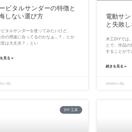
ービタルサンダーの特徴と
悔しない選び方
電動サン
と失敗し
ービタルサンダーを使ってみたいけど、
自分の用途に合ってるのかなぁ…？」とか
木工DIYで
騒音は大丈夫？」とい
とで、作品の
することがで
を見る »
続きを見る »
aku-diy
sosaku-diy
DIY 工具