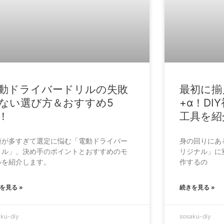
動ドライバードリルの失敗
最初に揃
ない選び方＆おすすめ5
+α！D
！
工具を紹
種が多すぎて選定に悩む「電動ドライバー
身の回りにある
リル」、決め手のポイントとおすすめのモ
リジナル」に変
ルを紹介します。
作するの
を見る »
続きを見る »
aku-diy
sosaku-diy