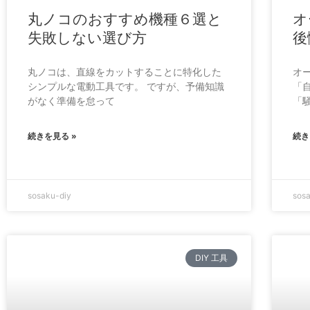
丸ノコのおすすめ機種６選と
オ
失敗しない選び方
後
丸ノコは、直線をカットすることに特化した
オ
シンプルな電動工具です。 ですが、予備知識
「
がなく準備を怠って
「
続きを見る »
続き
sosaku-diy
sos
DIY 工具