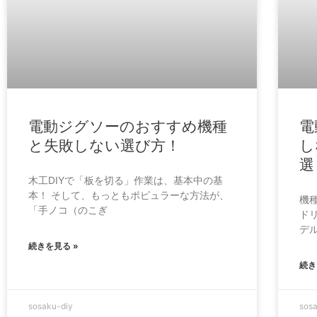
電動ジグソーのおすすめ機種
電
と失敗しない選び方！
し
選
木工DIYで「板を切る」作業は、基本中の基
本！ そして、もっともポピュラーな方法が、
機
「手ノコ（のこぎ
ド
デ
続きを見る »
続き
sosaku-diy
sos