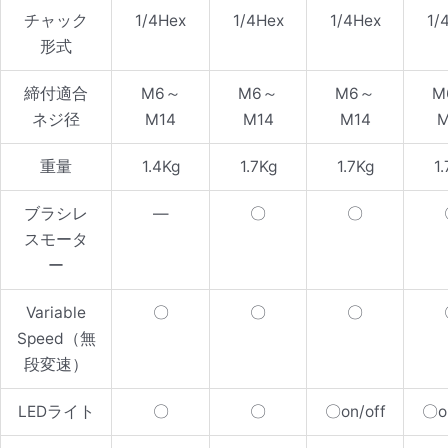
チャック
1/4Hex
1/4Hex
1/4Hex
1/
形式
締付適合
M6～
M6～
M6～
M
ネジ径
M14
M14
M14
M
重量
1.4Kg
1.7Kg
1.7Kg
1
ブラシレ
—
〇
〇
スモータ
ー
Variable
〇
〇
〇
Speed（無
段変速）
LEDライト
〇
〇
〇on/off
〇on