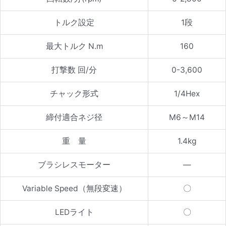
トルク設定
1段
最大トルク N.m
160
打撃数 回/分
0-3,600
チャック形式
1/4Hex
締付適合ネジ径
M6～M14
重 量
1.4kg
ブラシレスモーター
—
Variable Speed（無段変速）
〇
LEDライト
〇