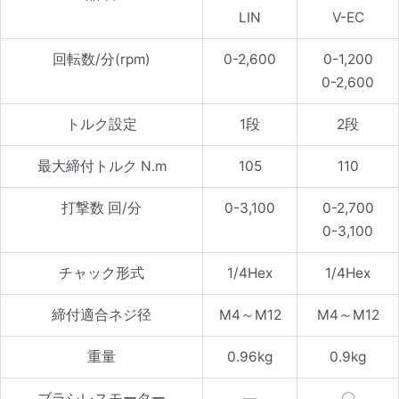
LIN
V-EC
回転数/分(rpm)
0-2,600
0-1,200
0-2,600
トルク設定
1段
2段
最大締付トルク N.m
105
110
打撃数 回/分
0-3,100
0-2,700
0-3,100
チャック形式
1/4Hex
1/4Hex
締付適合ネジ径
M4～M12
M4～M12
重量
0.96kg
0.9kg
ブラシレスモーター
—
〇