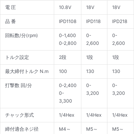
電 圧
10.8V
18V
18V
品 番
IPD1108
IPD118
IPD218
回転数/分(rpm)
0-1,400
0-
0-
0-2,800
2,600
2,600
トルク設定
2段
1段
1段
最大締付トルク N.m
100
130
130
打撃数 回/分
0-2,400
0-
0-
0-
3,200
3,200
3,300
チャック形式
1/4Hex
1/4Hex
1/4Hex
締付適合ネジ径
M4～
M5～
M5～