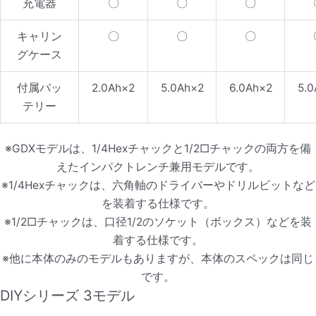
充電器
〇
〇
〇
キャリン
〇
〇
〇
グケース
付属バッ
2.0Ah×2
5.0Ah×2
6.0Ah×2
5.0
テリー
※GDXモデルは、1/4Hexチャックと1/2□チャックの両方を備
えたインパクトレンチ兼用モデルです。
※1/4Hexチャックは、六角軸のドライバーやドリルビットなど
を装着する仕様です。
※1/2□チャックは、口径1/2のソケット（ボックス）などを装
着する仕様です。
※他に本体のみのモデルもありますが、本体のスペックは同じ
です。
DIYシリーズ 3モデル