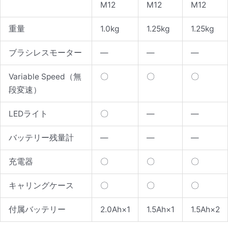
M12
M12
M12
重量
1.0kg
1.25kg
1.25kg
ブラシレスモーター
—
—
—
Variable Speed
（無
〇
〇
〇
段変速）
LEDライト
〇
—
—
バッテリー残量
計
—
—
—
充電器
〇
〇
〇
キャリングケース
〇
〇
〇
付属バッテリー
2.0Ah×1
1.5Ah×1
1.5Ah×2