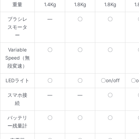
重量
1.4Kg
1.8Kg
1.8Kg
1
ブラシレ
—
〇
〇
スモータ
ー
Variable
〇
〇
〇
Speed（無
段変速）
LEDライト
〇
〇
〇on/off
〇on
スマホ接
—
—
〇
続
バッテリ
〇
〇
〇
ー残量計