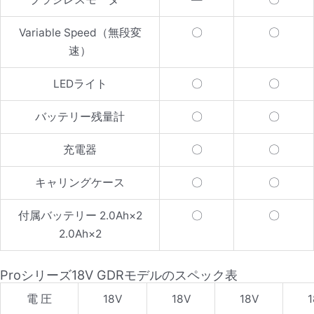
Variable Speed
（無段変
〇
〇
速）
LEDライト
〇
〇
バッテリー残量
計
〇
〇
充電器
〇
〇
キャリングケース
〇
〇
付属バッテリー 2.0Ah×2
〇
〇
2.0Ah×2
Proシリーズ18V GDRモデルのスペック表
電 圧
18V
18V
18V
1