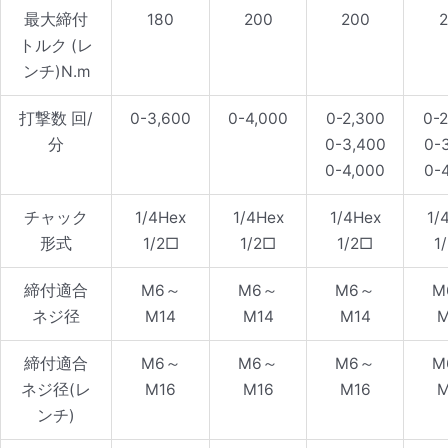
最大締付
180
200
200
2
トルク (レ
ンチ)N.m
打撃数 回/
0-3,600
0-4,000
0-2,300
0-2
分
0-3,400
0-3
0-4,000
0-4
チャック
1/4Hex
1/4Hex
1/4Hex
1/
形式
1/2□
1/2□
1/2□
1
締付適合
M6～
M6～
M6～
M
ネジ径
M14
M14
M14
M
締付適合
M6～
M6～
M6～
M
ネジ径(レ
M16
M16
M16
M
ンチ)