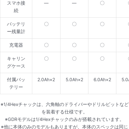
スマホ接
—
—
〇
続
バッテリ
〇
〇
〇
ー残量計
充電器
〇
〇
〇
キャリン
〇
〇
〇
グケース
付属バッ
2.0Ah×2
5.0Ah×2
6.0Ah×2
5.0
テリー
※1/4Hexチャックは、六角軸のドライバーやドリルビットなど
を装着する仕様です。
※GDRモデルは1/4Hexチャックのみが搭載されています。
※他に本体のみのモデルもありますが、本体のスペックは同じ