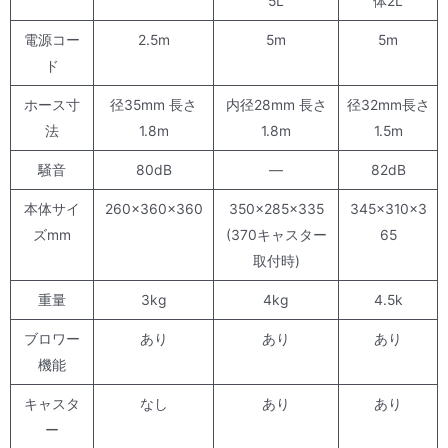
5L
体2L
電源コー
2.5m
5m
5m
ド
ホース寸
径35mm 長さ
内径28mm 長さ
径32mm長さ
法
1.8m
1.8m
1.5m
騒音
80dB
—
82dB
本体サイ
260×360×360
350×285×335
345×310×3
ズmm
(370キャスター
65
取付時)
重量
3kg
4kg
4.5k
ブロワー
あり
あり
あり
機能
キャスタ
なし
あり
あり
ー