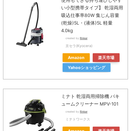
使用もできる持ち運びしやす
い小型携帯タイプ】 乾湿両用
吸込仕事率80W 集じん容量
(乾燥)5L・(液体)5L 軽量
4.0kg
created by
Rinker
京セラ(Kyocera)
Amazon
楽天市場
Yahooショッピング
ミナト 乾湿両用掃除機 バキ
ュームクリーナー MPV-101
created by
Rinker
ミナトワークス
Amazon
楽天市場