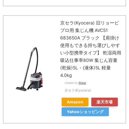
京セラ(Kyocera) 旧リョービ
プロ用 集じん機 AVC51
683650A ブラック 【肩掛け
使用もできる持ち運びしやす
い小型携帯タイプ】 乾湿両用
吸込仕事率80W 集じん容量
(乾燥)5L・(液体)5L 軽量
4.0kg
created by
Rinker
京セラ(Kyocera)
Amazon
楽天市場
Yahooショッピング