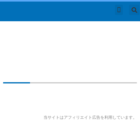
内
容
を
DIY 工具
方法
修理
自動車メンテナンス
サイトマップ
レビュー
ス
キ
ッ
コンパクト集塵機 E-Value 乾
プ
湿両用掃除機 10L EVC-100Pの
レビュー
当サイトはアフィリエイト広告を利用しています。