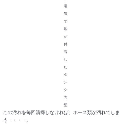
電
気
で
埃
が
付
着
し
た
タ
ン
ク
内
壁
この汚れを毎回清掃しなければ、ホース類が汚れてしま
う・・・・。