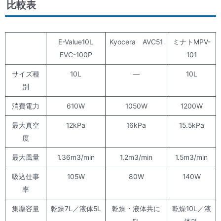
比較表
E-Value10L
Kyocera AVC51
ミナトMPV-
EVC-100P
101
サイズ種
10L
—
10L
別
消費電力
610W
1050W
1200W
最大真空
12kPa
16kPa
15.5kPa
度
最大風量
1.36m3/min
1.2m3/min
1.5m3/min
吸込仕事
105W
80W
140W
率
集塵容量
乾燥7L／液体5L
乾燥・液体共に
乾燥10L／液